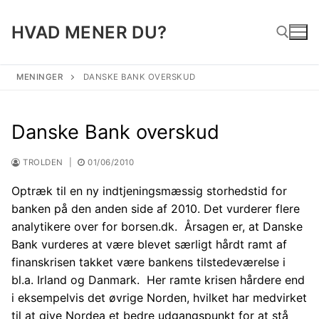
Spring
til
HVAD MENER DU?
indhold
MENINGER
DANSKE BANK OVERSKUD
Søg efter:
Danske Bank overskud
TROLDEN
|
01/06/2010
Optræk til en ny indtjeningsmæssig storhedstid for
banken på den anden side af 2010. Det vurderer flere
analytikere over for borsen.dk. Årsagen er, at Danske
Bank vurderes at være blevet særligt hårdt ramt af
finanskrisen takket være bankens tilstedeværelse i
bl.a. Irland og Danmark. Her ramte krisen hårdere end
i eksempelvis det øvrige Norden, hvilket har medvirket
til at give Nordea et bedre udgangspunkt for at stå