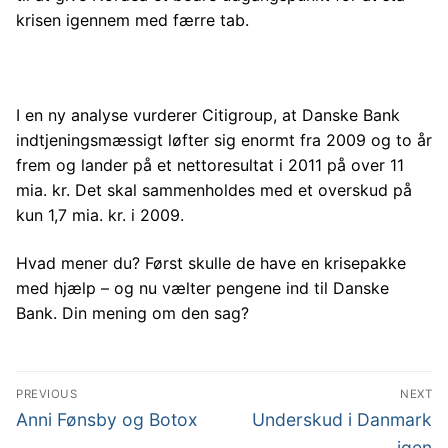
krisen igennem med færre tab.
I en ny analyse vurderer Citigroup, at Danske Bank
indtjeningsmæssigt løfter sig enormt fra 2009 og to år
frem og lander på et nettoresultat i 2011 på over 11
mia. kr. Det skal sammenholdes med et overskud på
kun 1,7 mia. kr. i 2009.
Hvad mener du? Først skulle de have en krisepakke
med hjælp – og nu vælter pengene ind til Danske
Bank. Din mening om den sag?
Indlægsnavigation
PREVIOUS
NEXT
Previous
Next
Anni Fønsby og Botox
Underskud i Danmark
post:
post:
igen