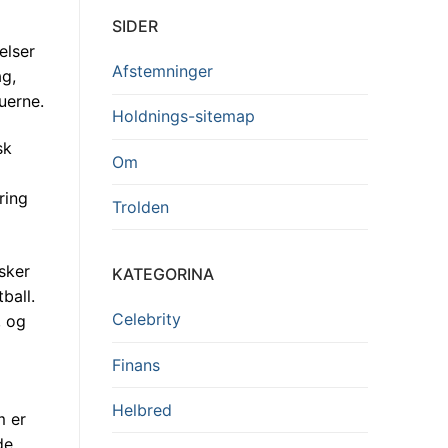
SIDER
elser
Afstemninger
ag,
uerne.
Holdnings-sitemap
sk
Om
ring
Trolden
sker
KATEGORINA
ball.
Celebrity
, og
Finans
Helbred
m er
de