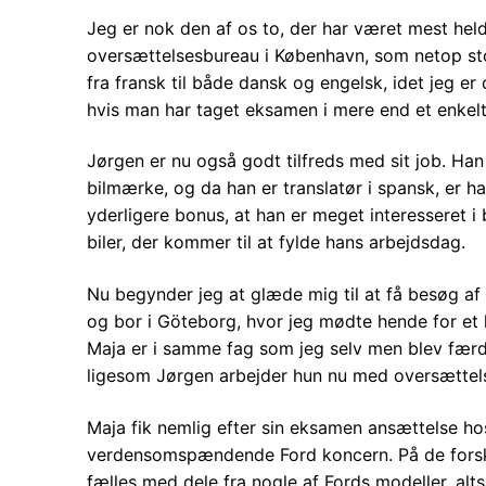
Jeg er nok den af os to, der har været mest heldig
oversættelsesbureau i København, som netop sto
fra fransk til både dansk og engelsk, idet jeg er ce
hvis man har taget eksamen i mere end et enkel
Jørgen er nu også godt tilfreds med sit job. Han
bilmærke, og da han er translatør i spansk, er ha
yderligere bonus, at han er meget interesseret i 
biler, der kommer til at fylde hans arbejdsdag.
Nu begynder jeg at glæde mig til at få besøg a
og bor i Göteborg, hvor jeg mødte hende for et ha
Maja er i samme fag som jeg selv men blev færd
ligesom Jørgen arbejder hun nu med oversættelse
Maja fik nemlig efter sin eksamen ansættelse ho
verdensomspændende Ford koncern. På de forske
fælles med dele fra nogle af Fords modeller, alt