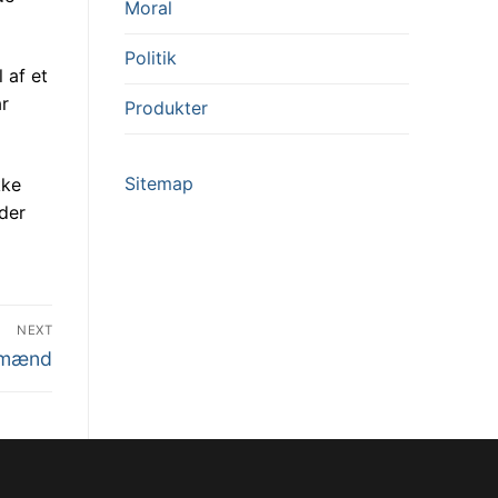
Moral
Politik
 af et
ar
Produkter
Sitemap
kke
der
NEXT
l mænd