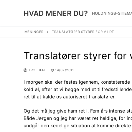
Spring
til
HVAD MENER DU?
HOLDNINGS-SITEM
indhold
MENINGER
TRANSLATØRER STYRER FOR VILDT
Translatører styrer for 
TROLDEN
|
14/07/2011
I morgen skal der festes igennem, konstaterede
kold øl, efter at vi begge med et tilfredsstillen
ret til at kalde os autoriseret translatører.
Og det må jeg give ham ret i. Fem års intense studi
Både Jørgen og jeg har været ret heldige, for in
undgår den kedelige situation at komme direkte 