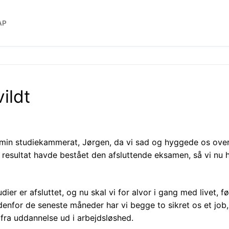
AP
vildt
 min studiekammerat, Jørgen, da vi sad og hyggede os ove
de resultat havde bestået den afsluttende eksamen, så vi nu
er er afsluttet, og nu skal vi for alvor i gang med livet, føl
denfor de seneste måneder har vi begge to sikret os et job,
fra uddannelse ud i arbejdsløshed.