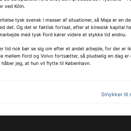
r ved Köln.
telse tysk svensk i masser af situationer, så Maja er en del
det. Og det er faktisk fortsat, efter at kinesisk kapital h
amarbejde med tysk Ford kører videre et stykke tid endnu.
id nok bør se sig om efter et andet arbejde, for der er i
e mellem Ford og Volvo fortsætter, så pludselig en dag er 
åber jeg, at hun vil flytte til København.
Next
Smykker ti
post: