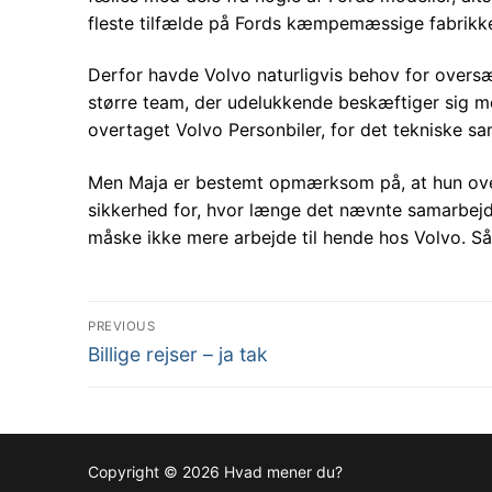
fleste tilfælde på Fords kæmpemæssige fabrikke
Derfor havde Volvo naturligvis behov for oversæt
større team, der udelukkende beskæftiger sig med 
overtaget Volvo Personbiler, for det tekniske s
Men Maja er bestemt opmærksom på, at hun over t
sikkerhed for, hvor længe det nævnte samarbejd
måske ikke mere arbejde til hende hos Volvo. Så h
Indlægsnavigation
PREVIOUS
Previous
Billige rejser – ja tak
post:
Copyright © 2026 Hvad mener du?