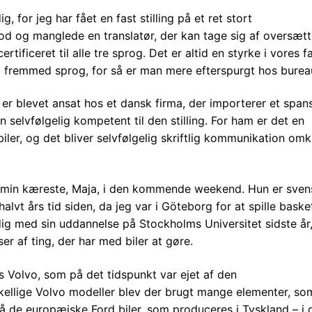
, for jeg har fået en fast stilling på et ret stort
d og manglede en translatør, der kan tage sig af oversætt
rtificeret til alle tre sprog. Det er altid en styrke i vores f
t fremmed sprog, for så er man mere efterspurgt hos burea
 er blevet ansat hos et dansk firma, der importerer et span
n selvfølgelig kompetent til den stilling. For ham er det en
biler, og det bliver selvfølgelig skriftlig kommunikation omk
f min kæreste, Maja, i den kommende weekend. Hun er sven
lvt års tid siden, da jeg var i Göteborg for at spille basket
ig med sin uddannelse på Stockholms Universitet sidste år
r af ting, der har med biler at gøre.
s Volvo, som på det tidspunkt var ejet af den
llige Volvo modeller blev der brugt mange elementer, so
så de europæiske Ford biler, som produceres i Tyskland – i 