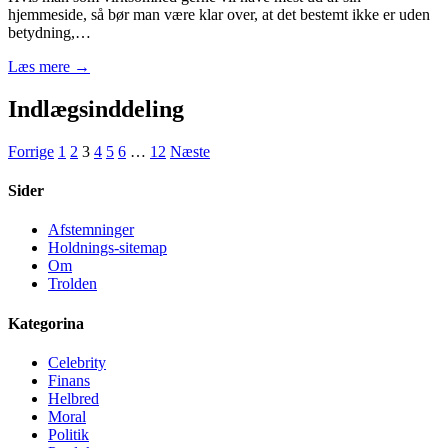
hjemmeside, så bør man være klar over, at det bestemt ikke er uden
betydning,…
Læs mere →
Indlægsinddeling
Forrige
1
2
3
4
5
6
…
12
Næste
Sider
Afstemninger
Holdnings-sitemap
Om
Trolden
Kategorina
Celebrity
Finans
Helbred
Moral
Politik