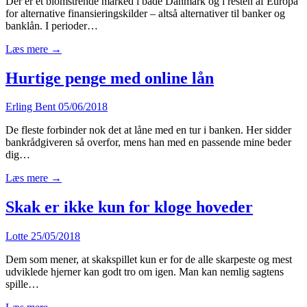
Der er et blomstrende marked i både Danmark og i resten af Europa
for alternative finansieringskilder – altså alternativer til banker og
banklån. I perioder…
Læs mere →
Hurtige penge med online lån
Erling Bent
05/06/2018
De fleste forbinder nok det at låne med en tur i banken. Her sidder
bankrådgiveren så overfor, mens han med en passende mine beder
dig…
Læs mere →
Skak er ikke kun for kloge hoveder
Lotte
25/05/2018
Dem som mener, at skakspillet kun er for de alle skarpeste og mest
udviklede hjerner kan godt tro om igen. Man kan nemlig sagtens
spille…